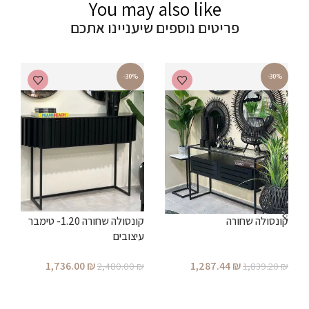
You may also like
פריטים נוספים שיעניינו אתכם
-30%
-30%
קונסולה שחורה
קונסולה שחורה 1.20- טימבר
ר
עיצובים
1,736.00
₪
1,287.44
₪
₪
2,480.00
₪
1,839.20
₪
הוספה לסל
הוספה לסל