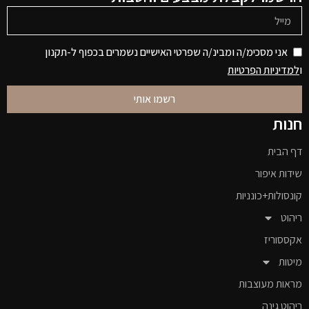
אני מסכימ/ה ומבינ/ה שפרטי האישיים נשמרים בכפוף ל-תקנון
ו
למדיניות הפרטיות
רשמו אותי
חנות
דף הבית
שידות איפור
קונסולות+כונניות
ריהוט
אקססוריז
מיטות
מראות מעוצבות
ריהוט גינה