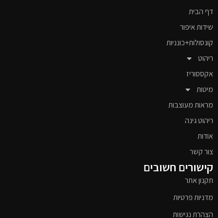
דף הבית
שידות איפור
קונסולות+כונניות
ריהוט
אקססוריז
מיטות
מראות מעוצבות
ריהוט גינה
אודות
צור קשר
קישורים חשובים
תקנון אתר
מדניות פרטיות
הצהרת נגישות