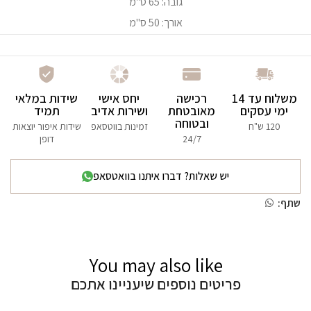
גובה: 65 ס"מ
אורך: 50 ס"מ
משלוח עד 14
רכישה
יחס אישי
שידות במלאי
ימי עסקים
מאובטחת
ושירות אדיב
תמיד
ובטוחה
120 ש"ח
זמינות בווטסאפ
שידות איפור יוצאות
24/7
דופן
יש שאלות? דברו איתנו בוואטסאפ
שתף:
You may also like
פריטים נוספים שיעניינו אתכם