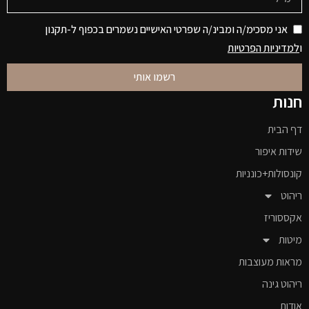
אני מסכימ/ה ומבינ/ה שפרטי האישיים נשמרים בכפוף ל-תקנון
ו
למדיניות הפרטיות
רשמו אותי
חנות
דף הבית
שידות איפור
קונסולות+כונניות
ריהוט
אקססוריז
מיטות
מראות מעוצבות
ריהוט גינה
אודות