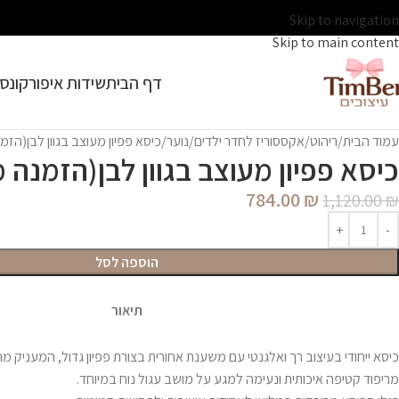
Skip to navigation
Skip to main content
דף הבית
שידות איפור
קונסו
עמוד הבית
ריהוט/אקססוריז לחדר ילדים/נוער
כיסא פפיון מעוצב בגוון לבן(הז
כיסא פפיון מעוצב בגוון לבן(הזמנה
784.00
₪
1,120.00
₪
הוספה לסל
תיאור
כיסא ייחודי בעיצוב רך ואלגנטי עם משענת אחורית בצורת פפיון גדול, המעניק מראה
מריפוד קטיפה איכותית ונעימה למגע על מושב עגול נוח במיוחד.