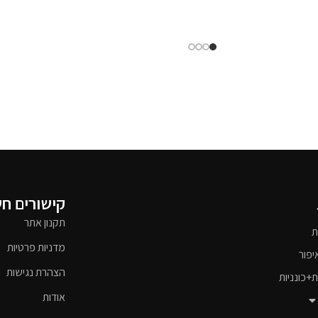
קישורים ח
תקנון אתר
ת
מדניות פרטיות
יפור
הצהרת נגישות
ת+כונניות
אודות