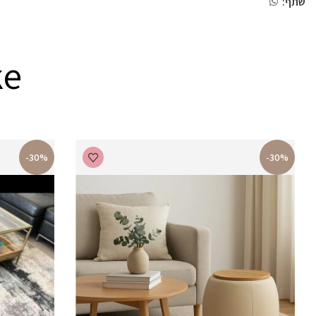
שתף:
ke
-30%
-30%