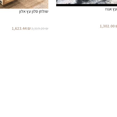
ץ אגוז
שולחן סלון עץ אלון
1,302.00
1,623.44
₪
2,319.20
₪