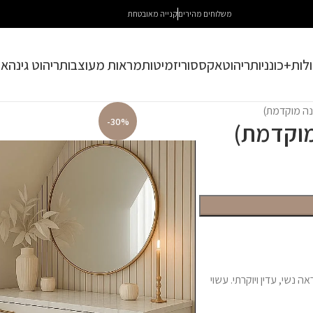
משלוחים מהירים
קנייה מאובטחת
לות+כונניות
ריהוט
אקססוריז
מיטות
מראות מעוצבות
ריהוט גינה
או
מנה מוקדמת)
-30%
 מוקדמת)
 נשי, עדין ויוקרתי. עשוי