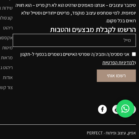
טימבר עיצובים – אנחנו מאמינים שרהיט הוא לא רק פריט – הוא חוויה
שידות א
יומיומית. למי שמחפש עיצוב מוקפד, פריטים ייחודיים וסטייל שלא
קונסולו
רואים בכל מקום.
הרשמו לקבלת מבצעים והטבות
ריהוט
אקססור
מיטות
אני מסכימ/ה ומבינ/ה שפרטי האישיים נשמרים בכפוף ל-תקנון
מראות 
ו
למדיניות הפרטיות
ריהוט גי
רשמו אותי
אודות
צור קש
אפיון, עיצוב ופיתוח - PERFECT