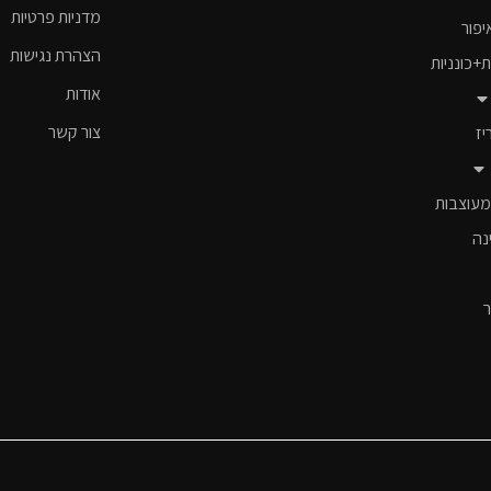
מדניות פרטיות
יפור
הצהרת נגישות
ת+כונניות
אודות
צור קשר
יז
מעוצבות
נה
ר