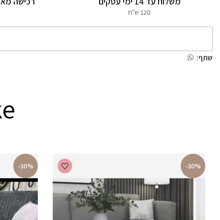
משלוח עד 14 ימי עסקים
רכישה מאו
120 ש"ח
שתף:
ke
-30%
-30%