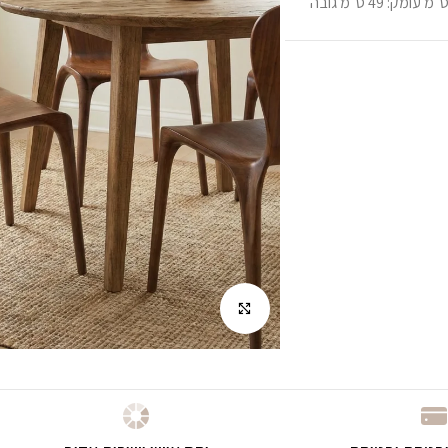
גבוהה לשימוש יומיומי – בחירה מושלמת לחלל מודרני או כפרי. מידות: רוחב: 50 ס״מ עומק: 49 ס״מ גובה
לחץ להגדלה