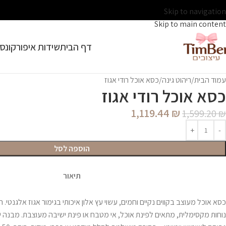
Skip to navigation
Skip to main content
דף הבית
שידות איפור
קונסו
עמוד הבית
ריהוט גינה
כסא אוכל רודי אגוז
כסא אוכל רודי אגוז
1,119.44
₪
1,599.20
₪
הוספה לסל
תיאור
כסא אוכל מעוצב בקווים נקיים וחמים, עשוי עץ אלון איכותי בגימור אגוז אלגנט
נוחות מקסימלית, מתאים לפינת אוכל, אי מטבח או פינת ישיבה מעוצבת. מבנה יצ