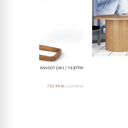
שולחן צד / נשכן דגם געש
783.44
₪
1,119.20
₪