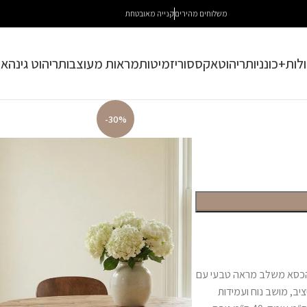
משלוחים מהירים
קנייה מאובטחת
לות+כונניות
ריהוט
אקססוריז
מיטות
מראות מעוצבות
ריהוט גינה
או
-30%
י. הכסא משלב מראה טבעי עם
יב, מושב נוח ועמידות