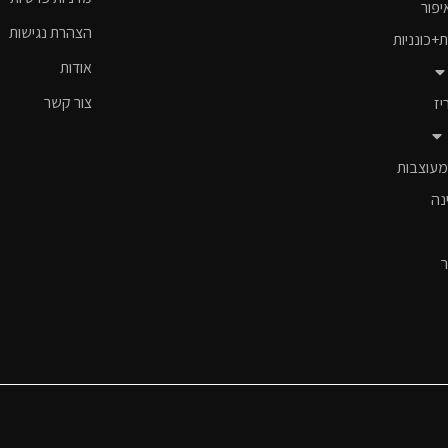
יפור
הצהרת נגישות
ת+כונניות
אודות
צור קשר
יז
מעוצבות
נה
ר