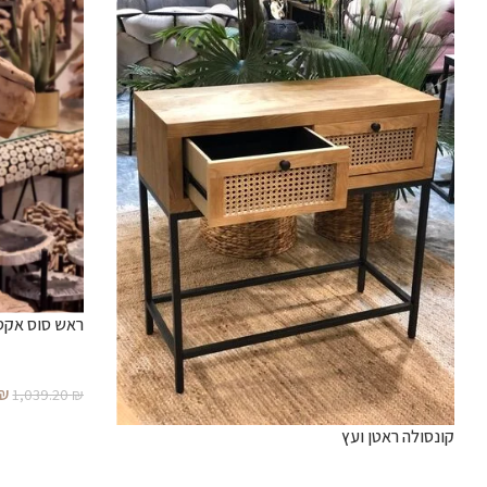
ראש סוס אקסס
₪
1,039.20
₪
קונסולה ראטן ועץ