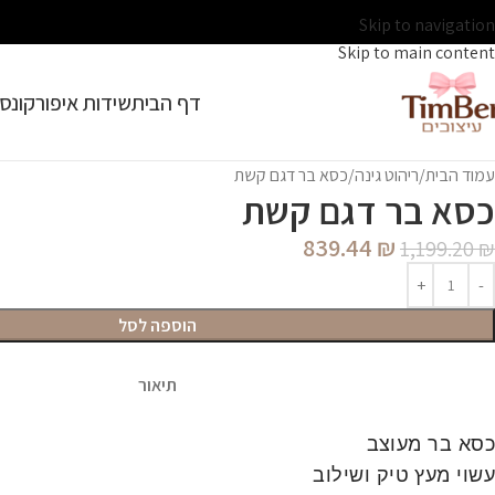
Skip to navigation
Skip to main content
דף הבית
שידות איפור
קונסו
עמוד הבית
ריהוט גינה
כסא בר דגם קשת
כסא בר דגם קשת
839.44
₪
1,199.20
₪
הוספה לסל
תיאור
כסא בר מעוצב
עשוי מעץ טיק ושילוב