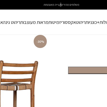
משלוחים מהירים
קנייה מאובטחת
לות+כונניות
ריהוט
אקססוריז
מיטות
מראות מעוצבות
ריהוט גינה
או
-30%