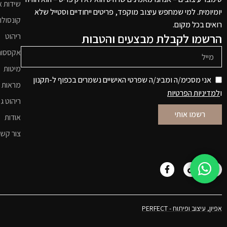
שידות א
יומיומית. למי שמחפש עיצוב מוקפד, פריטים ייחודיים וסטייל שלא
קונסולו
רואים בכל מקום.
הרשמו לקבלת מבצעים והטבות
ריהוט
אקססור
מיטות
אני מסכימ/ה ומבינ/ה שפרטי האישיים נשמרים בכפוף ל-תקנון
מראות 
ו
למדיניות הפרטיות
ריהוט גי
רשמו אותי
אודות
צור קש
אפיון, עיצוב ופיתוח - PERFECT