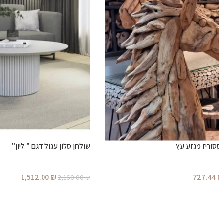
וריז מגזע עץ
שולחן סלון עגול דגם ” ליון”
1,512.00
₪
727.44
2,160.00
₪