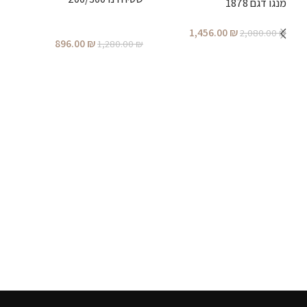
מנגו דגם 1878
1,456.00
₪
2,080.00
₪
896.00
₪
1,280.00
₪
הוספה לסל
הוספה לסל
ש
₪