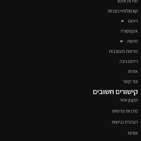
שידות איפור
קונסולות+כונניות
ריהוט
אקססוריז
מיטות
מראות מעוצבות
ריהוט גינה
אודות
צור קשר
קישורים חשובים
תקנון אתר
מדניות פרטיות
הצהרת נגישות
אודות