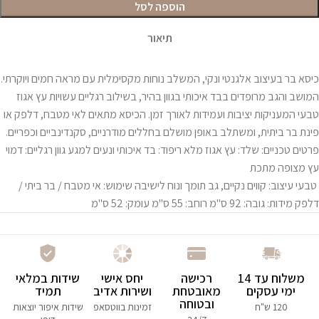
הוספה לסל
תיאור
כיסא בר בעיצוב אלגנטי ונקי, המשלב נוחות מקסימלית עם מראה חמים ויוקרתי.
המושב והגב מרופדים בבד איכותי בגוון בהיר, בשילוב רגליים עשויות עץ אגוז
טבעי המעניקות יציבות ועמידות לאורך זמן. הכיסא מתאים לאי מטבח, דלפק או
פינת בר ביתית, ומשתלב באופן מושלם בחללים מודרניים, סקנדינביים וכפריים.
פרטים טכניים: שלד: עץ אגוז מלא ריפוד: בד איכותי ונעים למגע גוון רגליים: דמוי
עץ מצופה מתכת
טבעי עיצוב: קווים נקיים, גב תומך ונוח לישיבה שימוש: אי מטבח / בר ביתי /
דלפק מידות: גובה: 92 ס"מ רוחב: 55 ס"מ עומק: 52 ס"מ
משלוח עד 14
רכישה
יחס אישי
שידות במלאי
ימי עסקים
מאובטחת
ושירות אדיב
תמיד
ובטוחה
120 ש"ח
זמינות בווטסאפ
שידות איפור יוצאות