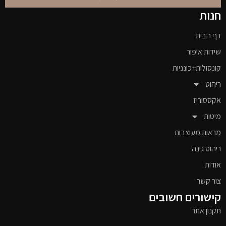
חנות
דף הבית
שידות איפור
קונסולות+כונניות
ריהוט
אקססוריז
מיטות
מראות מעוצבות
ריהוט גינה
אודות
צור קשר
קישורים חשובים
תקנון אתר