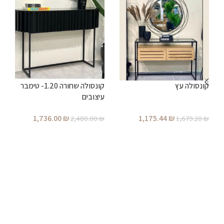
ק
קונסולה עץ
קונסולה שחורה 1.20- טימבר
עיצובים
ת
₪
1,736.00
₪
1,175.44
₪
2,480.00
₪
1,679.20
₪
הוספה לסל
הוספה לסל