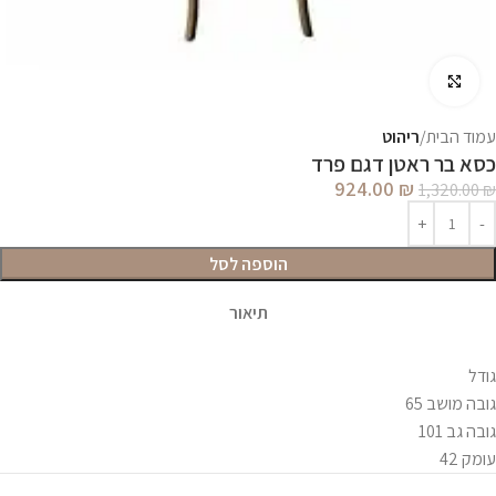
לחץ להגדלה
עמוד הבית
ריהוט
כסא בר ראטן דגם פרד
924.00
₪
1,320.00
₪
הוספה לסל
תיאור
גודל
גובה מושב 65
גובה גב 101
עומק 42