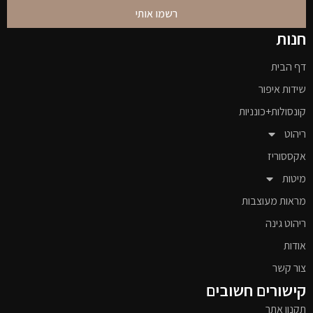
רשמו אותי
חנות
דף הבית
שידות איפור
קונסולות+כונניות
ריהוט
אקססוריז
מיטות
מראות מעוצבות
ריהוט גינה
אודות
צור קשר
קישורים חשובים
תקנון אתר