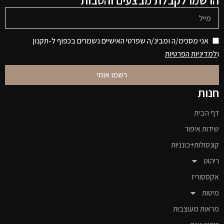
הרשמו לקבלת מבצעים והטבות
אני מסכימ/ה ומבינ/ה שפרטי האישיים נשמרים בכפוף ל-תקנון
ו
למדיניות הפרטיות
רשמו אותי
חנות
דף הבית
שידות איפור
קונסולות+כונניות
ריהוט
אקססוריז
מיטות
מראות מעוצבות