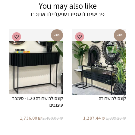
You may also like
פריטים נוספים שיעניינו אתכם
-30%
-30%
קונסולה שחורה
קונסולה שחורה 1.20- טימבר
ש
עיצובים
1,736.00
₪
1,287.44
₪
₪
2,480.00
₪
1,839.20
₪
הוספה לסל
הוספה לסל