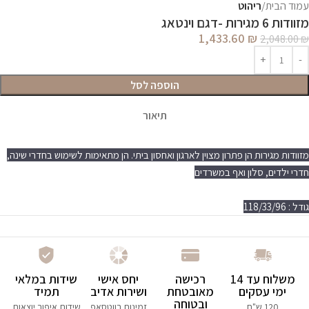
עמוד הבית
ריהוט
מזוודות 6 מגירות -דגם וינטאג
1,433.60
₪
2,048.00
₪
הוספה לסל
תיאור
מזוודות מגירות הן פתרון מצוין לארגון ואחסון ביתי. הן מתאימות לשימוש בחדרי שינה,
חדרי ילדים, סלון ואף במשרדים
גודל : 118/33/96
משלוח עד 14
רכישה
יחס אישי
שידות במלאי
ימי עסקים
מאובטחת
ושירות אדיב
תמיד
ובטוחה
120 ש"ח
זמינות בווטסאפ
שידות איפור יוצאות