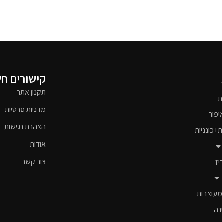
קישורים ח
תקנון אתר
ת
מדניות פרטיות
יפור
הצהרת נגישות
ת+כונניות
אודות
צור קשר
יז
מעוצבות
נה