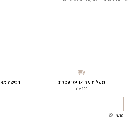
משלוח עד 14 ימי עסקים
רכישה מאו
120 ש"ח
שתף: