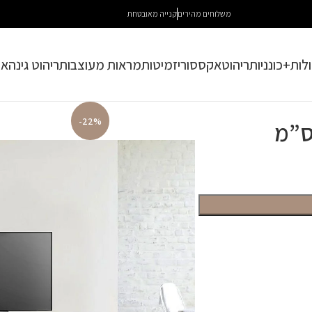
משלוחים מהירים
קנייה מאובטחת
לות+כונניות
ריהוט
אקססוריז
מיטות
מראות מעוצבות
ריהוט גינה
או
-22%