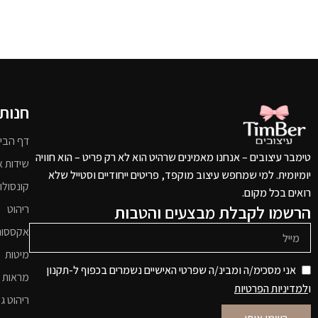
חנות
דף הבי
טימבר עיצובים – אנחנו מאמינים שרהיט הוא לא רק פריט – הוא חוויה
שידות א
יומיומית. למי שמחפש עיצוב מוקפד, פריטים ייחודיים וסטייל שלא
קונסולו
רואים בכל מקום.
הרשמו לקבלת מבצעים והטבות
ריהוט
אקססור
מיטות
אני מסכימ/ה ומבינ/ה שפרטי האישיים נשמרים בכפוף ל-תקנון
מראות 
ו
למדיניות הפרטיות
ריהוט גי