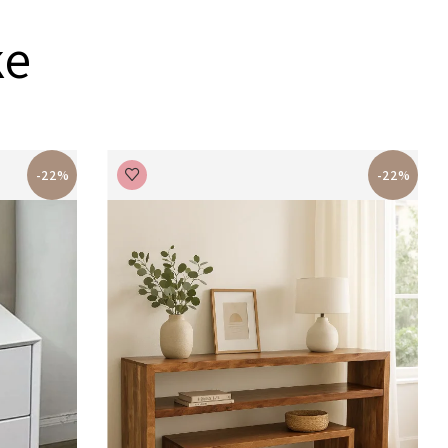
ke
-22%
-22%