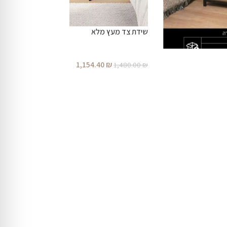
שידת צד מעץ מלא
1,154.40
₪
1,480.00
₪