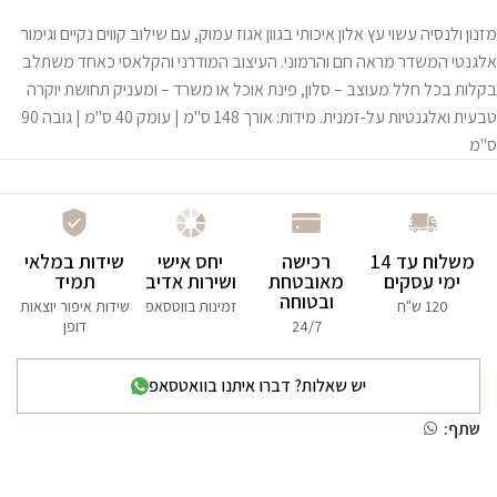
מזנון ולנסיה עשוי עץ אלון איכותי בגוון אגוז עמוק, עם שילוב קווים נקיים וגימור
אלגנטי המשדר מראה חם והרמוני. העיצוב המודרני והקלאסי כאחד משתלב
בקלות בכל חלל מעוצב – סלון, פינת אוכל או משרד – ומעניק תחושת יוקרה
טבעית ואלגנטיות על-זמנית. מידות: אורך 148 ס"מ | עומק 40 ס"מ | גובה 90
ס"מ
משלוח עד 14
רכישה
יחס אישי
שידות במלאי
ימי עסקים
מאובטחת
ושירות אדיב
תמיד
ובטוחה
120 ש"ח
זמינות בווטסאפ
שידות איפור יוצאות
24/7
דופן
יש שאלות? דברו איתנו בוואטסאפ
שתף: