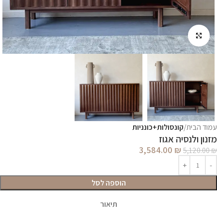
לחץ להגדלה
עמוד הבית
קונסולות+כונניות
מזנון ולנסיה אגוז
3,584.00
₪
5,120.00
₪
הוספה לסל
תיאור