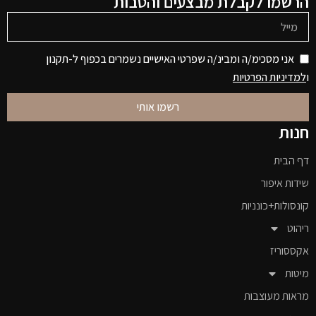
הרשמו לקבלת מבצעים והטבות
אני מסכימ/ה ומבינ/ה שפרטי האישיים נשמרים בכפוף ל-תקנון
ו
למדיניות הפרטיות
רשמו אותי
חנות
דף הבית
שידות איפור
קונסולות+כונניות
ריהוט
אקססוריז
מיטות
מראות מעוצבות