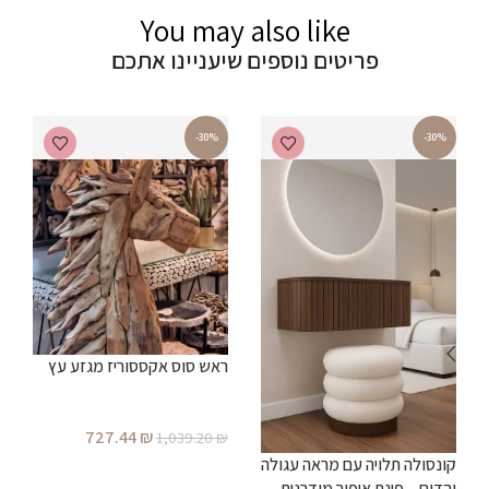
You may also like
פריטים נוספים שיעניינו אתכם
-30%
-30%
ש
ראש סוס אקססוריז מגזע עץ
₪
727.44
₪
1,039.20
₪
קונסולה תלויה עם מראה עגולה
הוספה לסל
והדום – פינת איפור מודרנית