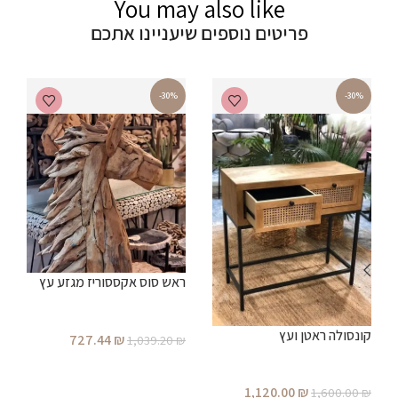
You may also like
פריטים נוספים שיעניינו אתכם
-30%
-30%
ראש סוס אקססוריז מגזע עץ
ש
קונסולה ראטן ועץ
727.44
₪
₪
1,039.20
₪
הוספה לסל
1,120.00
₪
1,600.00
₪