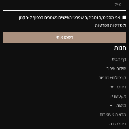
אני מסכימ/ה ומבינ/ה שפרטי האישיים נשמרים בכפוף ל-תקנון
ו
למדיניות הפרטיות
רשמו אותי
חנות
דף הבית
שידות איפור
קונסולות+כונניות
ריהוט
אקססוריז
מיטות
מראות מעוצבות
ריהוט גינה