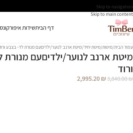
Skip to navigation
Skip to main content
דף הבית
שידות איפור
קונסו
עמוד הבית
מיטות
מיטת יחיד
מיטת ארנב לנוער/ילדיםעם מנורת לד- בצבע ורוד
מיטת ארנב לנוער/ילדיםעם מנורת ל
ורוד
2,995.20
₪
3,840.00
₪