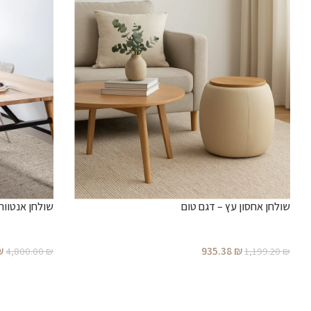
שולחן אחסון עץ – דגם טום
שולחן אנטוור
₪
935.38
₪
4,800.00
₪
1,199.20
₪