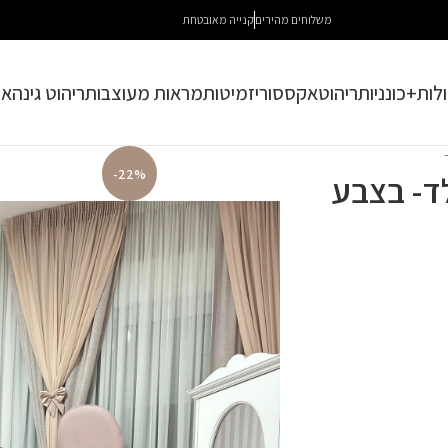
משלוחים מהירים
קנייה מאובטחת
לות+כונניות
ריהוט
אקססוריז
מיטות
מראות מעוצבות
ריהוט גינה
או
-22%
ד- בצבע