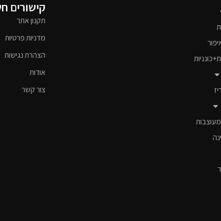
קישורים ח
תקנון אתר
ת
מדניות פרטיות
יפור
הצהרת נגישות
ת+כונניות
אודות
צור קשר
יז
מעוצבות
נה
ר