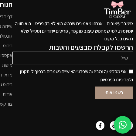
חנות
דף הבי
טימבר עיצובים – אנחנו מאמינים שרהיט הוא לא רק פריט – הוא חוויה
שידות א
יומיומית. למי שמחפש עיצוב מוקפד, פריטים ייחודיים וסטייל שלא
קונסולו
רואים בכל מקום.
הרשמו לקבלת מבצעים והטבות
ריהוט
אקססור
מיטות
אני מסכימ/ה ומבינ/ה שפרטי האישיים נשמרים בכפוף ל-תקנון
מראות 
ו
למדיניות הפרטיות
ריהוט גי
רשמו אותי
אודות
צור קש