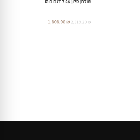
שולחן סלון עגול דגם בוהו
1,808.98
₪
2,319.20
₪