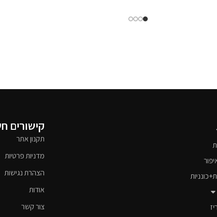
קישורים ח
תקנון אתר
ת
מדניות פרטיות
יפור
הצהרת נגישות
ת+כונניות
אודות
צור קשר
יז