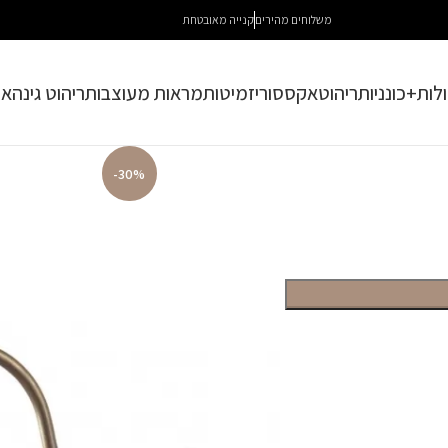
משלוחים מהירים
קנייה מאובטחת
לות+כונניות
ריהוט
אקססוריז
מיטות
מראות מעוצבות
ריהוט גינה
או
-30%