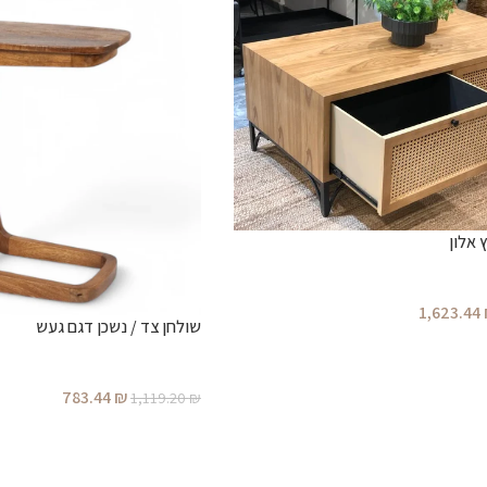
 אלון
1,623.44
שולחן צד / נשכן דגם געש
783.44
₪
1,119.20
₪