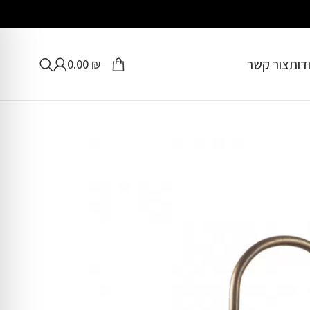
דות
צור קשר
0.00
₪