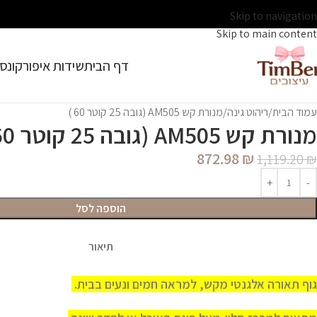
Skip to navigation
Skip to main content
דף הבית
שידות איפור
קונסו
עמוד הבית
ריהוט גינה
מנורת קש AM505 (גובה 25 קוטר 60 )
מנורת קש AM505 (גובה 25 קוטר 60 )
872.98
₪
1,119.20
₪
הוספה לסל
תיאור
גוף תאורה אלגנטי מקש, למראה חמים ונעים בבית.