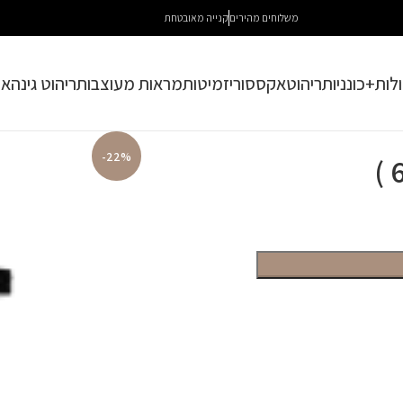
משלוחים מהירים
קנייה מאובטחת
לות+כונניות
ריהוט
אקססוריז
מיטות
מראות מעוצבות
ריהוט גינה
או
-22%