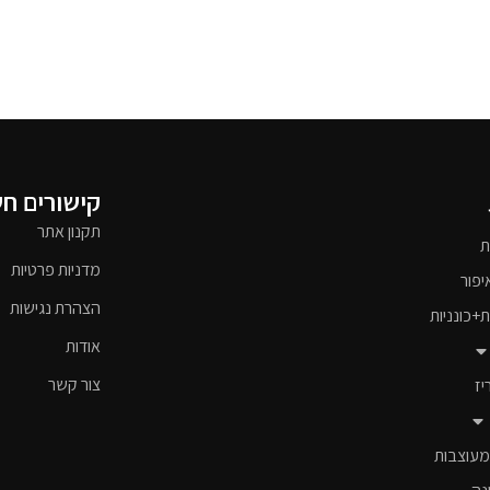
קישורים ח
תקנון אתר
ת
מדניות פרטיות
יפור
הצהרת נגישות
ת+כונניות
אודות
צור קשר
יז
מעוצבות