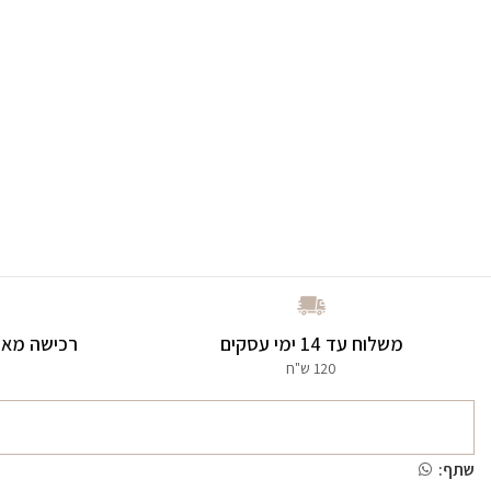
משלוח עד 14 ימי עסקים
רכישה מאו
120 ש"ח
שתף: