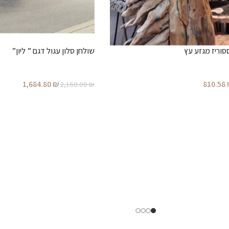
וריז מגזע עץ
שולחן סלון עגול דגם ” ליון”
1,684.80
₪
810.58
2,160.00
₪