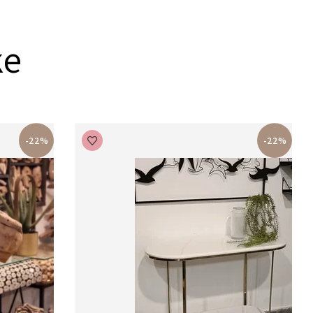
ke
-22%
-22%