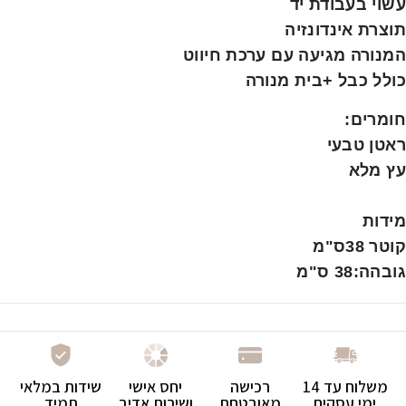
עשוי בעבודת יד
תוצרת אינדונזיה
המנורה מגיעה עם ערכת חיווט
כולל כבל +בית מנורה
חומרים
:
ראטן טבעי
עץ מלא
מידות
קוטר 38ס"מ
גובהה:38 ס"מ
משלוח עד 14
רכישה
יחס אישי
שידות במלאי
ימי עסקים
מאובטחת
ושירות אדיב
תמיד