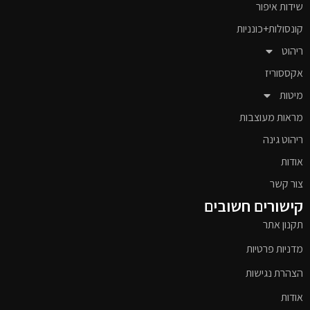
שידות איפור
קונסולות+כונניות
ריהוט
אקססוריז
מיטות
מראות מעוצבות
ריהוט גינה
אודות
צור קשר
קישורים חשובים
תקנון אתר
מדניות פרטיות
הצהרת נגישות
אודות