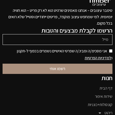
טימבר עיצובים – אנחנו מאמינים שרהיט הוא לא רק פריט – הוא חוויה
יומיומית. למי שמחפש עיצוב מוקפד, פריטים ייחודיים וסטייל שלא רואים
בכל מקום.
הרשמו לקבלת מבצעים והטבות
אני מסכימ/ה ומבינ/ה שפרטי האישיים נשמרים בכפוף ל-תקנון
ו
למדיניות הפרטיות
רשמו אותי
חנות
דף הבית
שידות איפור
קונסולות+כונניות
ריהוט