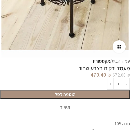
לחץ להגדלה
עמוד הבית
אקססוריז
מעמד ירקות בצבע שחור
470.40
₪
672.00
₪
הוספה לסל
תיאור
גובה 105