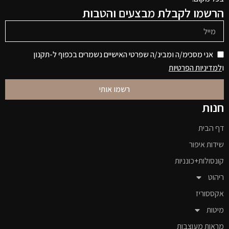
הרשמו לקבלת מבצעים והטבות
אני מסכימ/ה ומבינ/ה שפרטי האישיים נשמרים בכפוף ל-תקנון
ו
למדיניות הפרטיות
רשמו אותי
חנות
דף הבית
שידות איפור
קונסולות+כונניות
ריהוט
אקססוריז
מיטות
מראות מעוצבות