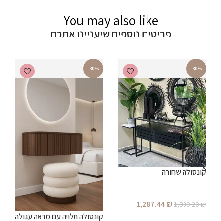
You may also like
פריטים נוספים שיעניינו אתכם
-30%
-30%
קונסולה שחורה
1,287.44
₪
1,839.20
₪
ב
קונסולה תלויה עם מראה עגולה
הוספה לסל