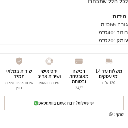
לכל חלל שתבחרו
מידות
גובה 55ס"מ
רוחב :40ס"מ
עומק :20ס"מ
משלוח עד 14
רכישה
יחס אישי
שידות במלאי
ימי עסקים
מאובטחת
ושירות אדיב
תמיד
ובטוחה
120 ש"ח
זמינות בווטסאפ
שידות איפור יוצאות
24/7
דופן
יש שאלות? דברו איתנו בוואטסאפ
שתף: