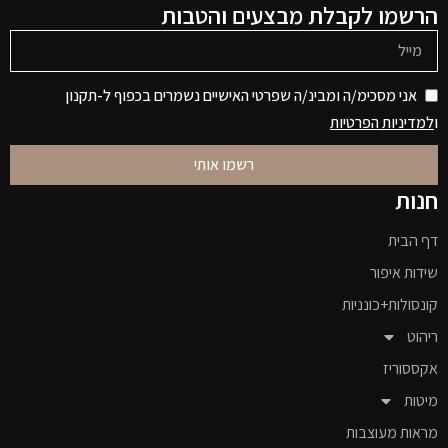
הרשמו לקבלת מבצעים והטבות
אני מסכימ/ה ומבינ/ה שפרטי האישיים נשמרים בכפוף ל-תקנון
ו
למדיניות הפרטיות
רשמו אותי
חנות
דף הבית
שידות איפור
קונסולות+כונניות
ריהוט
אקססוריז
מיטות
מראות מעוצבות