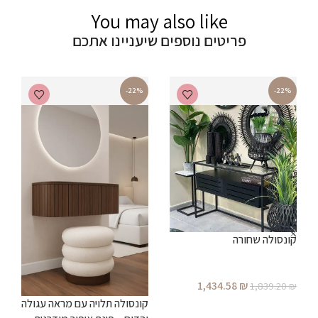
You may also like
פריטים נוספים שיעניינו אתכם
-22%
-22%
קונסולה שחורה
ש
1,434.58
₪
₪
1,839.20
₪
קונסולה תלויה עם מראה עגולה
הוספה לסל