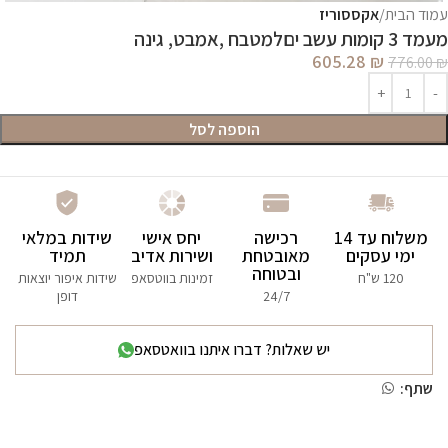
עמוד הבית
אקססוריז
מעמד 3 קומות עשב יםלמטבח ,אמבט, גינה
605.28
₪
776.00
₪
הוספה לסל
משלוח עד 14
רכישה
יחס אישי
שידות במלאי
ימי עסקים
מאובטחת
ושירות אדיב
תמיד
ובטוחה
120 ש"ח
זמינות בווטסאפ
שידות איפור יוצאות
24/7
דופן
יש שאלות? דברו איתנו בוואטסאפ
שתף: