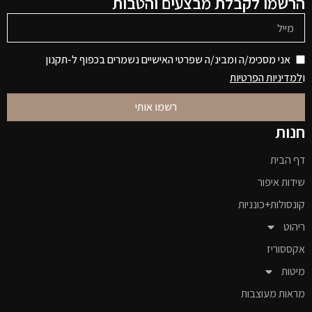
הרשמו לקבלת מבצעים והטבות
אני מסכימ/ה ומבינ/ה שפרטי האישיים נשמרים בכפוף ל-תקנון
ו
למדיניות הפרטיות
רשמו אותי
חנות
דף הבית
שידות איפור
קונסולות+כונניות
ריהוט
אקססוריז
מיטות
מראות מעוצבות