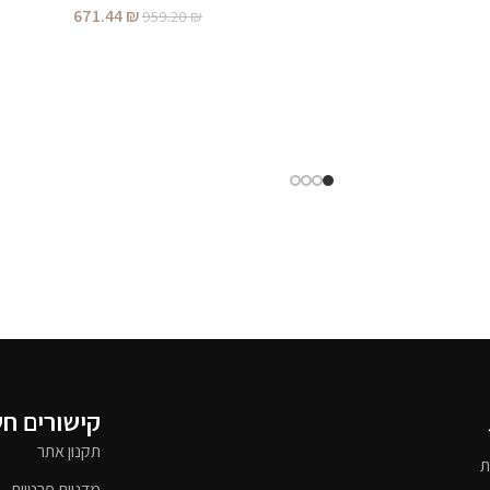
671.44
₪
959.20
₪
קישורים ח
תקנון אתר
ת
מדניות פרטיות