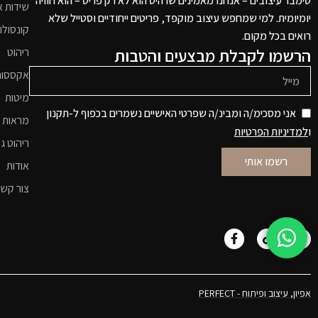
טימבר עיצובים – אנחנו מאמינים שרהיט הוא לא רק פריט – הוא חוויה
שידות א
יומיומית. למי שמחפש עיצוב מוקפד, פריטים ייחודיים וסטייל שלא
קונסולו
רואים בכל מקום.
הרשמו לקבלת מבצעים והטבות
ריהוט
אקססור
מיטות
אני מסכימ/ה ומבינ/ה שפרטי האישיים נשמרים בכפוף ל-תקנון
מראות 
ו
למדיניות הפרטיות
ריהוט גי
רשמו אותי
אודות
צור קש
אפיון, עיצוב ופיתוח - PERFECT