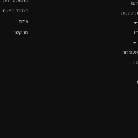
יפור
הצהרת נגישות
ת+כונניות
אודות
צור קשר
יז
מעוצבות
נה
ר