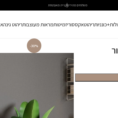
משלוחים מהירים
קנייה מאובטחת
לות+כונניות
ריהוט
אקססוריז
מיטות
מראות מעוצבות
ריהוט גינה
או
-30%
ר