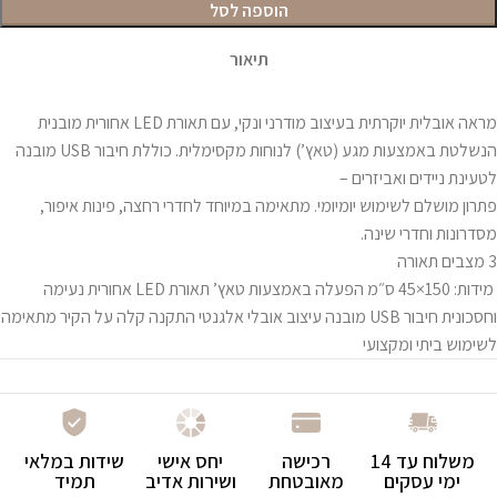
הוספה לסל
תיאור
מראה אובלית יוקרתית בעיצוב מודרני ונקי, עם תאורת LED אחורית מובנית
הנשלטת באמצעות מגע (טאץ’) לנוחות מקסימלית. כוללת חיבור USB מובנה
לטעינת ניידים ואביזרים –
פתרון מושלם לשימוש יומיומי. מתאימה במיוחד לחדרי רחצה, פינות איפור,
מסדרונות וחדרי שינה.
3 מצבים תאורה
מידות: 150×45 ס״מ הפעלה באמצעות טאץ’ תאורת LED אחורית נעימה
וחסכונית חיבור USB מובנה עיצוב אובלי אלגנטי התקנה קלה על הקיר מתאימה
לשימוש ביתי ומקצועי
משלוח עד 14
רכישה
יחס אישי
שידות במלאי
ימי עסקים
מאובטחת
ושירות אדיב
תמיד