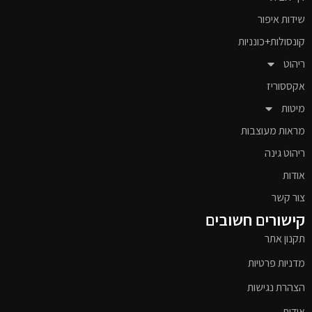
שידות איפור
קונסולות+כונניות
ריהוט
אקססוריז
מיטות
מראות מעוצבות
ריהוט גינה
אודות
צור קשר
קישורים חשובים
תקנון אתר
מדניות פרטיות
הצהרת נגישות
אודות