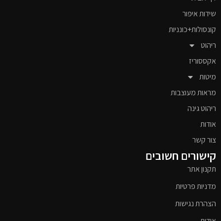
שידות איפור
קונסולות+כונניות
ריהוט
אקססוריז
מיטות
מראות מעוצבות
ריהוט גינה
אודות
צור קשר
קישורים חשובים
תקנון אתר
מדניות פרטיות
הצהרת נגישות
אודות