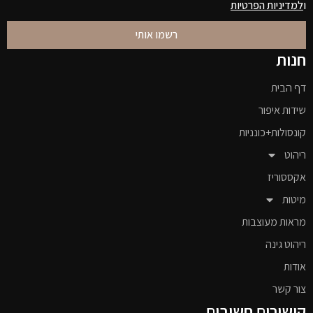
ו
למדיניות הפרטיות
רשמו אותי
חנות
דף הבית
שידות איפור
קונסולות+כונניות
ריהוט
אקססוריז
מיטות
מראות מעוצבות
ריהוט גינה
אודות
צור קשר
קישורים חשובים