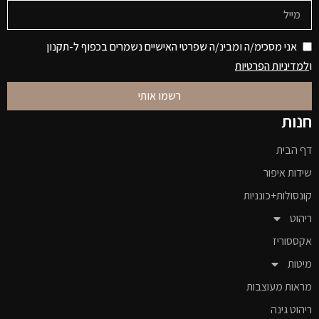
אני מסכימ/ה ומבינ/ה שפרטי האישיים נשמרים בכפוף ל-תקנון
ו
למדיניות הפרטיות
רשמו אותי
חנות
דף הבית
שידות איפור
קונסולות+כונניות
ריהוט
אקססוריז
מיטות
מראות מעוצבות
ריהוט גינה