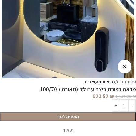
לחץ להגדלה
עמוד הבית
מראות מעוצבות
מראה בצורת ביצה עם לד (תאורה ( 100/70
923.52
₪
1,184.00
₪
הוספה לסל
תיאור