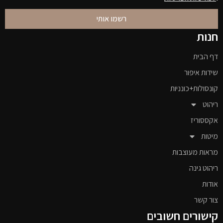
רשמו אותי
חנות
דף הבית
שידות איפור
קונסולות+כונניות
ריהוט
אקססוריז
מיטות
מראות מעוצבות
ריהוט גינה
אודות
צור קשר
קישורים חשובים