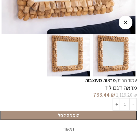
לחץ להגדלה
עמוד הבית
מראות מעוצבות
מראה דגם ליז
783.44
₪
1,119.20
₪
הוספה לסל
תיאור