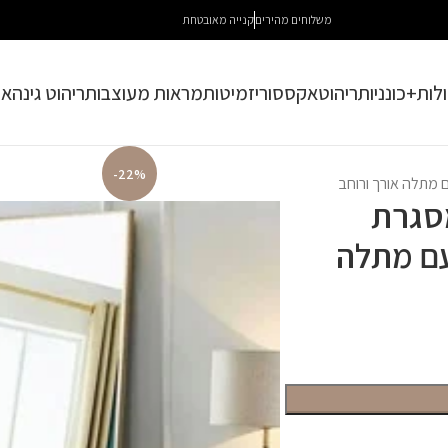
משלוחים מהירים
קנייה מאובטחת
לות+כונניות
ריהוט
אקססוריז
מיטות
מראות מעוצבות
ריהוט גינה
או
-22%
80 ס"מ במסגרת
עם מתלה