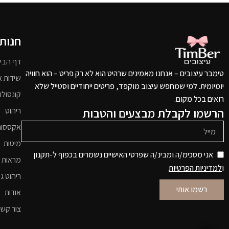
חנות
דף הבי
טימבר עיצובים – אנחנו מאמינים שרהיט הוא לא רק פריט – הוא חוויה
שידות א
יומיומית. למי שמחפש עיצוב מוקפד, פריטים ייחודיים וסטייל שלא
קונסולו
רואים בכל מקום.
הרשמו לקבלת מבצעים והטבות
ריהוט
אקססור
מיטות
אני מסכימ/ה ומבינ/ה שפרטי האישיים נשמרים בכפוף ל-תקנון
מראות 
ו
למדיניות הפרטיות
ריהוט גי
רשמו אותי
אודות
צור קש