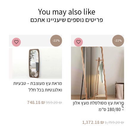
You may also like
פריטים נוספים שיעניינו אתכם
-22%
-22%
מראת עץ מעוצבת – טבעיות
ואלגנטיות בכל חלל
748.18
₪
959.20
₪
מראת עץ מסולסלת מעץ אלון
– 180/80 ס"מ
א
הוספה לסל
1,372.18
₪
₪
1,759.20
₪
הוספה לסל