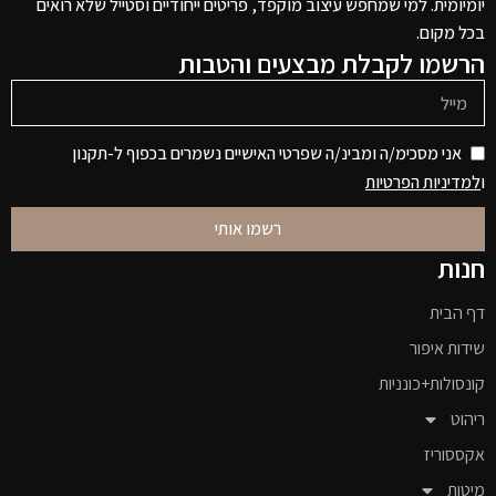
יומיומית. למי שמחפש עיצוב מוקפד, פריטים ייחודיים וסטייל שלא רואים
בכל מקום.
הרשמו לקבלת מבצעים והטבות
אני מסכימ/ה ומבינ/ה שפרטי האישיים נשמרים בכפוף ל-תקנון
ו
למדיניות הפרטיות
רשמו אותי
חנות
דף הבית
שידות איפור
קונסולות+כונניות
ריהוט
אקססוריז
מיטות