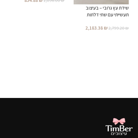
854.88
₪
1,096.00
₪
₪
שידת עץ גרובי – בעיצוב
הוספה לסל
תעשייתי עם שתי דלתות
2,183.38
₪
2,799.20
₪
הוספה לסל