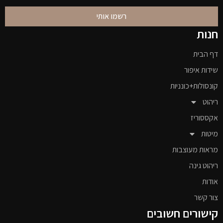
רשמו אותי
חנות
דף הבית
שידות איפור
קונסולות+כונניות
ריהוט
אקססוריז
מיטות
מראות מעוצבות
ריהוט גינה
אודות
צור קשר
קישורים חשובים