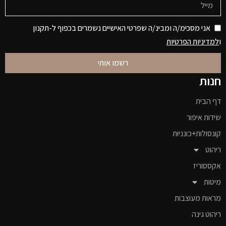
אני מסכימ/ה ומבינ/ה שפרטי האישיים נשמרים בכפוף ל-תקנון
ו
למדיניות הפרטיות
רשמו אותי
חנות
דף הבית
שידות איפור
קונסולות+כונניות
ריהוט
אקססוריז
מיטות
מראות מעוצבות
ריהוט גינה