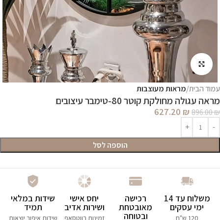
לחץ להגדלה
עמוד הבית
מראות מעוצבות
מראה עגולה מחולקת קוטר 80-טימבר עיצובים
627.20
₪
896.00
₪
הוספה לסל
משלוח עד 14
רכישה
יחס אישי
שידות במלאי
ימי עסקים
מאובטחת
ושירות אדיב
תמיד
ובטוחה
120 ש"ח
זמינות בווטסאפ
שידות איפור יוצאות