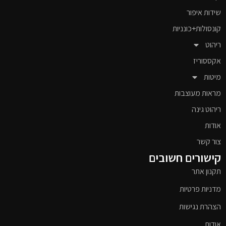
שידות איפור
קונסולות+כונניות
ריהוט
אקססוריז
מיטות
מראות מעוצבות
ריהוט גינה
אודות
צור קשר
קישורים חשובים
תקנון אתר
מדניות פרטיות
הצהרת נגישות
אודות