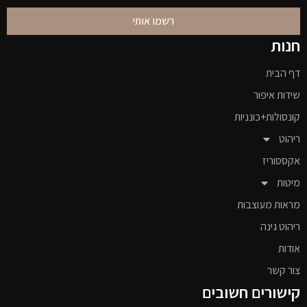
רשמו אותי
חנות
דף הבית
שידות איפור
קונסולות+כונניות
ריהוט
אקססוריז
מיטות
מראות מעוצבות
ריהוט גינה
אודות
צור קשר
קישורים חשובים