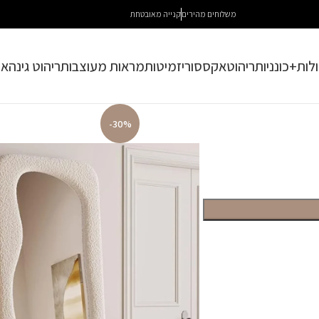
משלוחים מהירים
קנייה מאובטחת
לות+כונניות
ריהוט
אקססוריז
מיטות
מראות מעוצבות
ריהוט גינה
או
-30%