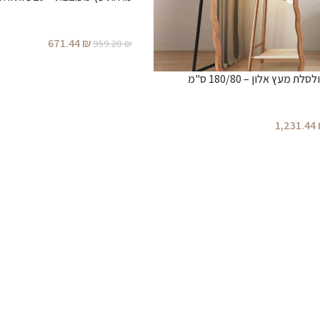
671.44
₪
959.20
₪
מעץ אלון – 180/80 ס"מ
1,231.44