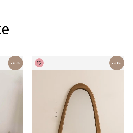
ke
-30%
-30%