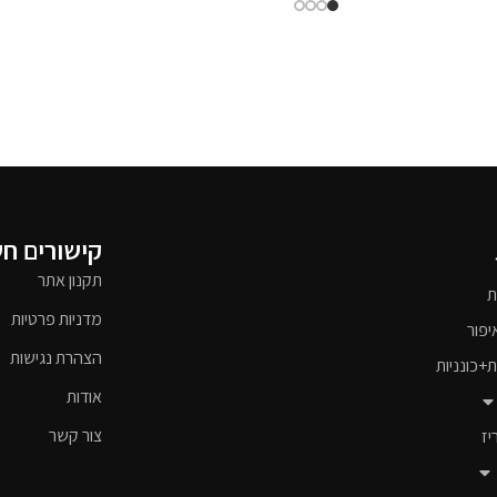
קישורים ח
תקנון אתר
ת
מדניות פרטיות
יפור
הצהרת נגישות
ת+כונניות
אודות
צור קשר
יז