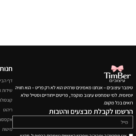
חנות
דף הבי
טימבר עיצובים – אנחנו מאמינים שרהיט הוא לא רק פריט – הוא חוויה
שידות א
יומיומית. למי שמחפש עיצוב מוקפד, פריטים ייחודיים וסטייל שלא
קונסולו
רואים בכל מקום.
הרשמו לקבלת מבצעים והטבות
ריהוט
אקססור
מיטות
אני מסכימ/ה ומבינ/ה שפרטי האישיים נשמרים בכפוף ל-תקנון