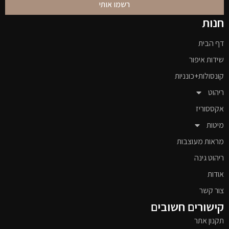
רשמו אותי
חנות
דף הבית
שידות איפור
קונסולות+כונניות
ריהוט
אקססוריז
מיטות
מראות מעוצבות
ריהוט גינה
אודות
צור קשר
קישורים חשובים
תקנון אתר