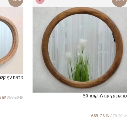
מראת עץ קש 
מראת עץ עגולה קוטר 50
8
₪
959.20
₪
685.78
₪
879.20
₪