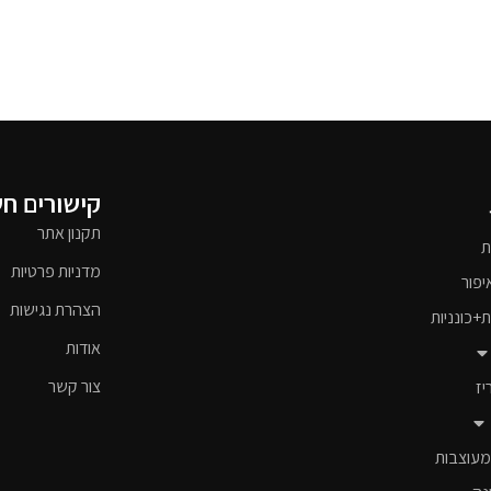
קישורים ח
תקנון אתר
ת
מדניות פרטיות
יפור
הצהרת נגישות
ת+כונניות
אודות
צור קשר
יז
מעוצבות