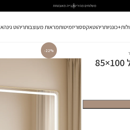
משלוחים מהירים
קנייה מאובטחת
לות+כונניות
ריהוט
אקססוריז
מיטות
מראות מעוצבות
ריהוט גינה
או
-22%
מראת איפור מוארת עם סטנד בגודל 100×85