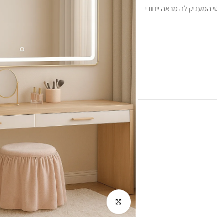
י המעניק לה מראה ייחודי
לחץ להגדלה