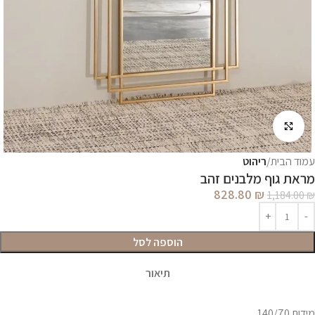
לחץ להגדלה
עמוד הבית
ריהוט
מראת גוף מלבנים זהב
828.80
₪
1,184.00
₪
הוספה לסל
תיאור
מידות 140/70