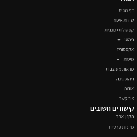
דף הבית
שידות איפור
קונסולות+כונניות
ריהוט
אקססוריז
מיטות
מראות מעוצבות
ריהוט גינה
אודות
צור קשר
קישורים חשובים
תקנון אתר
מדניות פרטיות