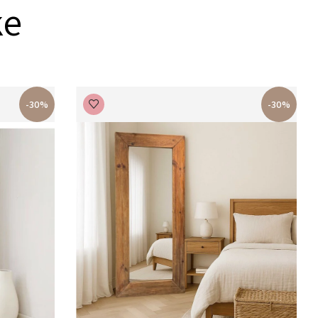
ke
-30%
-30%