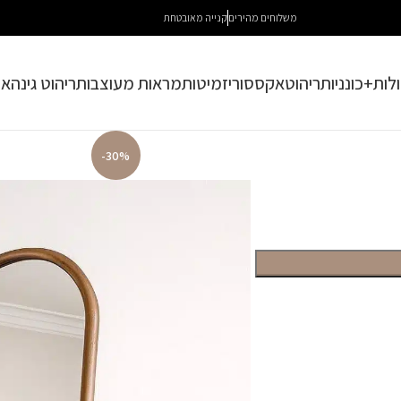
משלוחים מהירים
קנייה מאובטחת
לות+כונניות
ריהוט
אקססוריז
מיטות
מראות מעוצבות
ריהוט גינה
או
-30%