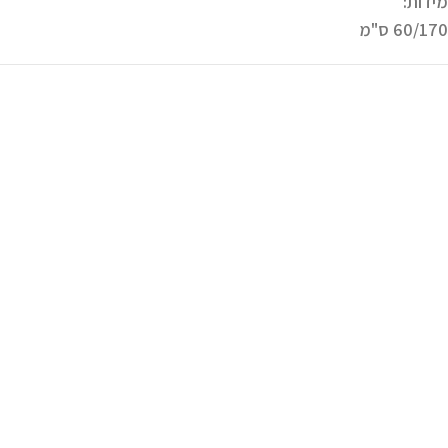
מידות:
60/170 ס"מ