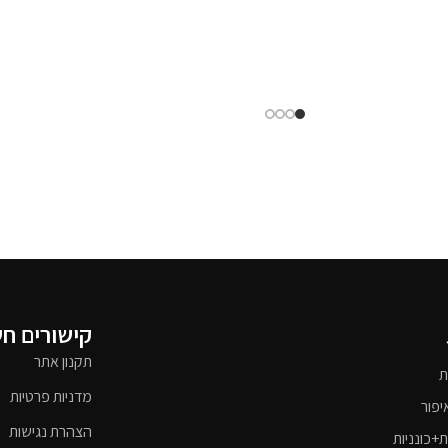
קישורים ח
תקנון אתר
ת
מדניות פרטיות
יפור
הצהרת נגישות
ת+כונניות