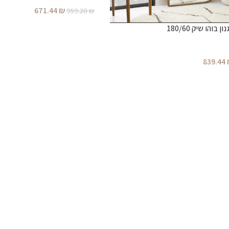
671.44
₪
959.20
₪
והו שיק 180/60
839.44