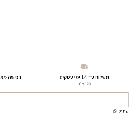
משלוח עד 14 ימי עסקים
רכישה מאו
120 ש"ח
שתף: