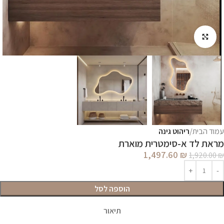
לחץ להגדלה
עמוד הבית
ריהוט גינה
מראת לד א-סימטרית מוארת
1,497.60
₪
1,920.00
₪
הוספה לסל
תיאור