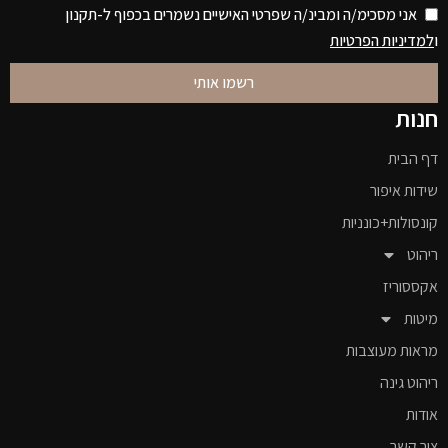
אני מסכימ/ה ומבינ/ה שפרטי האישיים נשמרים בכפוף ל-תקנון
ו
למדיניות הפרטיות
רשמו אותי
חנות
דף הבית
שידות איפור
קונסולות+כונניות
ריהוט
אקססוריז
מיטות
מראות מעוצבות
ריהוט גינה
אודות
צור קשר