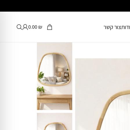
דות
צור קשר
0.00
₪