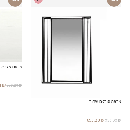
מראת עץ מעוצ
4
₪
959.20
₪
מראת סורגים שחור
655.20
₪
936.00
₪