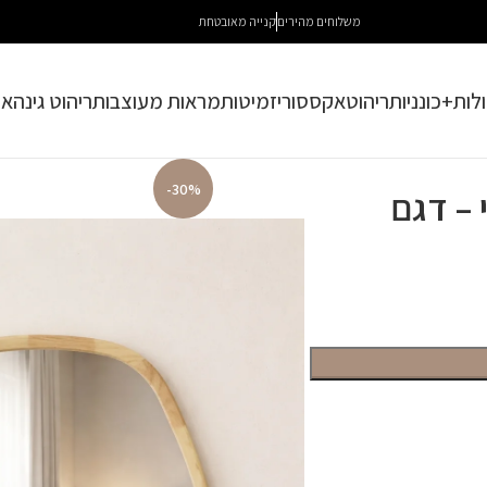
משלוחים מהירים
קנייה מאובטחת
לות+כונניות
ריהוט
אקססוריז
מיטות
מראות מעוצבות
ריהוט גינה
או
-30%
– דגם