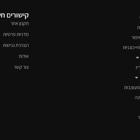
קישורים ח
תקנון אתר
ת
מדניות פרטיות
יפור
הצהרת נגישות
ת+כונניות
אודות
צור קשר
יז
מעוצבות
נה
ר