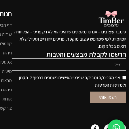
חנות
דף הבי
טימבר עיצובים – אנחנו מאמינים שרהיט הוא לא רק פריט – הוא חוויה
שידות א
יומיומית. למי שמחפש עיצוב מוקפד, פריטים ייחודיים וסטייל שלא
קונסולו
רואים בכל מקום.
הרשמו לקבלת מבצעים והטבות
ריהוט
אקססור
מיטות
אני מסכימ/ה ומבינ/ה שפרטי האישיים נשמרים בכפוף ל-תקנון
מראות 
ו
למדיניות הפרטיות
ריהוט גי
רשמו אותי
אודות
צור קש