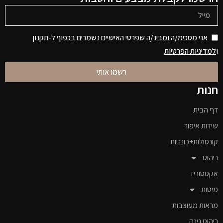
אני מסכימ/ה ומבינ/ה שפרטי האישיים נשמרים בכפוף ל-תקנון
ו
למדיניות הפרטיות
רשמו אותי
חנות
דף הבית
שידות איפור
קונסולות+כונניות
ריהוט
אקססוריז
מיטות
מראות מעוצבות
ריהוט גינה