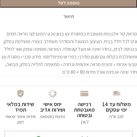
הוספה לסל
תיאור
מראת קיר אלגנטית ומעוצבת במסגרת עץ בגוון טבעי המעניקה מראה חמים
ונקי לכל חלל בבית. העיצוב המעוגל והמודרני משתלב בצורה מושלמת בסלון,
בכניסה לבית, בחדר שינה או מעל קונסולה. המראה מוסיפה עומק ואור לחלל
ומשתלבת בקלות עם סגנון מודרני, כפרי או מינימליסטי. מידע טכני • מסגרת עץ
טבעי איכותי • זכוכית מראה איכותית וברורה • מתאימה לתלייה בסלון, מבואה,
חדר שינה או פינת אוכל מידות 80 × 80 ס״מ
משלוח עד 14
רכישה
יחס אישי
שידות במלאי
ימי עסקים
מאובטחת
ושירות אדיב
תמיד
ובטוחה
120 ש"ח
זמינות בווטסאפ
שידות איפור יוצאות
24/7
דופן