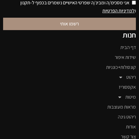
אני מסכימ/ה ומבינ/ה שפרטי האישיים נשמרים בכפוף ל-תקנון
ו
למדיניות הפרטיות
רשמו אותי
חנות
דף הבית
שידות איפור
קונסולות+כונניות
ריהוט
אקססוריז
מיטות
מראות מעוצבות
ריהוט גינה
אודות
צור קשר