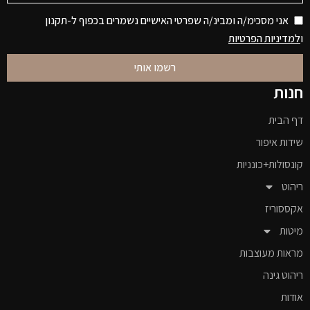
אני מסכימ/ה ומבינ/ה שפרטי האישיים נשמרים בכפוף ל-תקנון
ו
למדיניות הפרטיות
רשמו אותי
חנות
דף הבית
שידות איפור
קונסולות+כונניות
ריהוט
אקססוריז
מיטות
מראות מעוצבות
ריהוט גינה
אודות