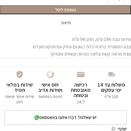
הוספה לסל
תיאור
מידות: גובה 194 ס"מ, רוחב 94 ס"מ
צבע המסגרת: ברונזה כהה / גוון עץ עתיק עם אפקט מוברש
צורת מראה: קשת עליונה (מראה קשתית עומדת)
משלוח עד 14
רכישה
יחס אישי
שידות במלאי
ימי עסקים
מאובטחת
ושירות אדיב
תמיד
ובטוחה
120 ש"ח
זמינות בווטסאפ
שידות איפור יוצאות
24/7
דופן
יש שאלות? דברו איתנו בוואטסאפ
שתף: