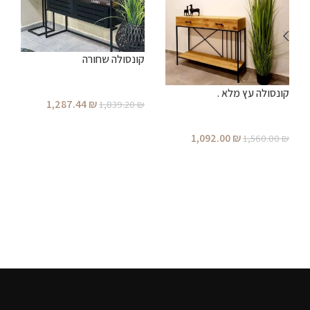
קונסולה שחורה
ק
קונסולה עץ מלא .
1,287.44
₪
₪
1,839.20
₪
ל
הוספה לסל
1,092.00
₪
1,560.00
₪
הוספה לסל