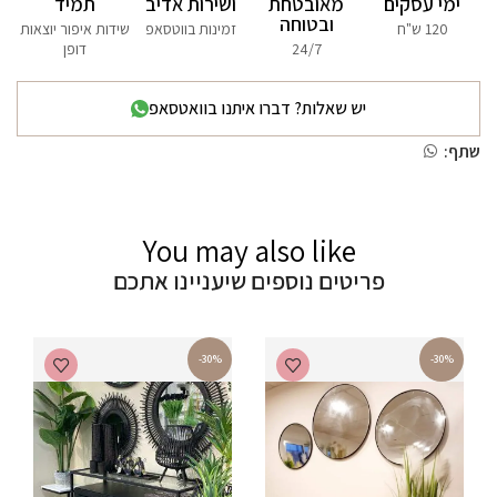
ימי עסקים
מאובטחת
ושירות אדיב
תמיד
ובטוחה
120 ש"ח
זמינות בווטסאפ
שידות איפור יוצאות
24/7
דופן
יש שאלות? דברו איתנו בוואטסאפ
שתף:
You may also like
פריטים נוספים שיעניינו אתכם
-30%
-30%